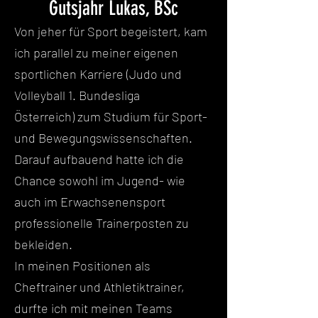
Gutsjahr Lukas, BSc
Von jeher für Sport begeistert, kam
ich parallel zu meiner eigenen
sportlichen Karriere (Judo und
Volleyball 1. Bundesliga
Österreich) zum Studium für Sport-
und Bewegungswissenschaften.
Darauf aufbauend hatte ich die
Chance sowohl im
Jugend- wie
auch im Erwachsenensport
professionelle Trainerposten zu
bekleiden.
In meinen Positionen als
Cheftrainer und Athletiktrainer,
durfte ich mit meinen Teams