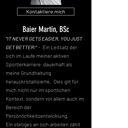
Kontaktiere mich
Baier Martin, BSc
"IT NEVER GETS EASIER, YOU JUST
GET BETTER!"
- Ein Leitsatz der
sich im Laufe meiner aktiven
Sportlerkarriere dauerhaft als
meine Grundhaltung
herauskristallisierte.
Dies gilt für
mich nicht nur im sportlichen
Kontext, sondern vor allem auch im
Bereich der
Persönlichkeitsentwicklung.
Ein
stetiges
an sich arbeiten zählt