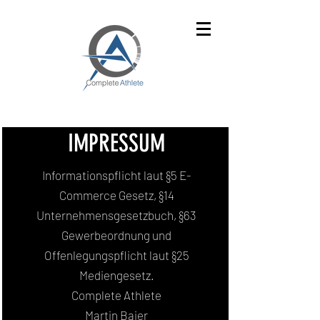
IMPRESSUM
Informationspflicht laut §5 E-
Commerce Gesetz, §14
Unternehmensgesetzbuch, §63
Gewerbeordnung und
Offenlegungspflicht laut §25
Mediengesetz.
Complete Athlete
Martin Baier