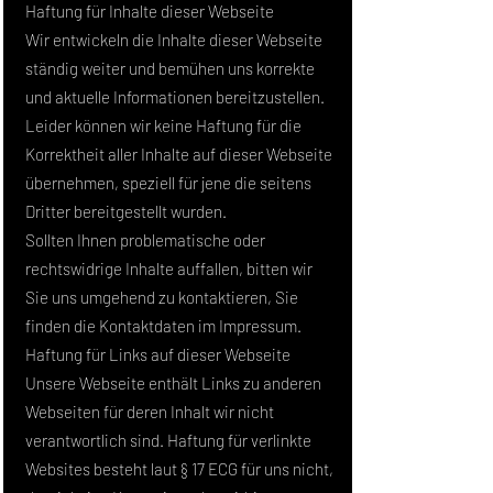
Haftung für Inhalte dieser Webseite
Wir entwickeln die Inhalte dieser Webseite
ständig weiter und bemühen uns korrekte
und aktuelle Informationen bereitzustellen.
Leider können wir keine Haftung für die
Korrektheit aller Inhalte auf dieser Webseite
übernehmen, speziell für jene die seitens
Dritter bereitgestellt wurden.
Sollten Ihnen problematische oder
rechtswidrige Inhalte auffallen, bitten wir
Sie uns umgehend zu kontaktieren, Sie
finden die Kontaktdaten im Impressum.
Haftung für Links auf dieser Webseite
Unsere Webseite enthält Links zu anderen
Webseiten für deren Inhalt wir nicht
verantwortlich sind. Haftung für verlinkte
Websites besteht laut § 17 ECG für uns nicht,