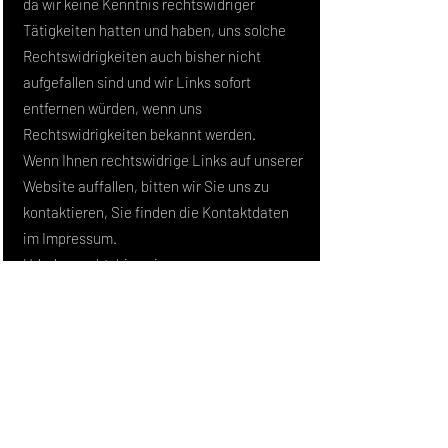
da wir keine Kenntnis rechtswidriger
Tätigkeiten hatten und haben, uns solche
Rechtswidrigkeiten auch bisher nicht
aufgefallen sind und wir Links sofort
entfernen würden, wenn uns
Rechtswidrigkeiten bekannt werden.
Wenn Ihnen rechtswidrige Links auf unserer
Website auffallen, bitten wir Sie uns zu
kontaktieren, Sie finden die Kontaktdaten
im Impressum.
Urheberrechtshinweis
Alle Inhalte dieser Webseite (Bilder, Fotos,
Texte, Videos) unterliegen dem
Urheberrecht. Falls notwendig, werden wir
die unerlaubte Nutzung von Teilen der
Inhalte unserer Seite rechtlich verfolgen.
Sollten Sie auf dieser Webseite Inhalte
finden, die das Urheberrecht verletzen,