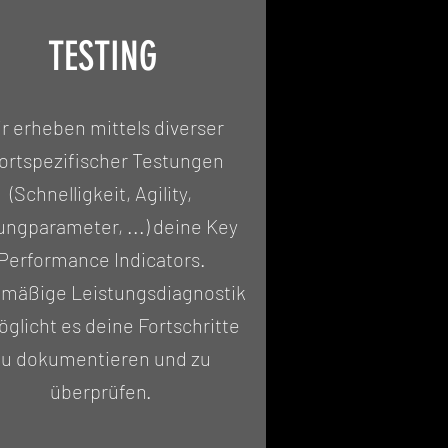
TESTING
r erheben mittels diverser
ortspezifischer Testungen
(Schnelligkeit, Agility,
ungparameter, ...) deine Key
Performance Indicators.
lmäßige Leistungsdiagnostik
glicht es deine Fortschritte
zu dokumentieren und zu
überprüfen.