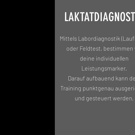
LAKTATDIAGNOST
Mittels Labordiagnostik (Lau
oder Feldtest, bestimmen 
deine individuellen
Leistungsmarker.
Darauf aufbauend kann d
Training punktgenau ausgeri
und gesteuert werden.