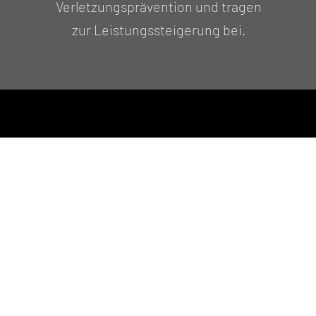
Verletzungsprävention und tragen
zur Leistungssteigerung bei.
Complete Athlete
Josef- Brandstätter-Straße 9,
5020 Salzburg
office@complete-athlete.at
+43 (0) 660 47 42 533 - Training und Mentalcoaching
+43 (0) 677 64 03 74 32 - Physiotherapie
Impressum